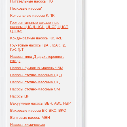
Питательные насосы ПЭ
Песковые насосы'
Консольные насосы К, 1К
Горизонтальные секционные
насосы ЦНС (ЦНСН, ЦНСГ, ЦНСП,
ЦНСМ)
Конденсатные насосы Кс, КсВ
Грунтовые насосы ГрАТ, ГрАК, Гр,
ГрК, ГрТ
Насосы типа Д двухстороннего
входа
Насосы бумажно-массные БМ
Насосы сточно-массные СДВ
Насосы сточно-массные СД
Насосы сточно-массные СМ
Насосы ЦН
Вакуумные насосы ВВН, АВЗ, НВР
Вихревые насосы ВК, ВКС, ВКО
Винтовые насосы МВН
Насосы химические