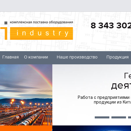
8 343 302
Главная
О компании
Наше производство
Продукция
Складс
Г
доставка л
дея
Работа с предприятиями 
Площадь более 3
продукции из Кита