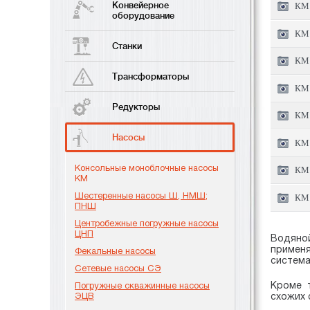
Конвейерное
КМ 
оборудование
КМ 
Станки
КМ 
Трансформаторы
КМ 
Редукторы
КМ 
Насосы
КМ 
Консольные моноблочные насосы
КМ 
КМ
Шестеренные насосы Ш, НМШ;
КМ 
ПНШ
Центробежные погружные насосы
ЦНП
Водяной
применя
Фекальные насосы
система
Сетевые насосы СЭ
Кроме 
Погружные скважинные насосы
ЭЦВ
схожих 