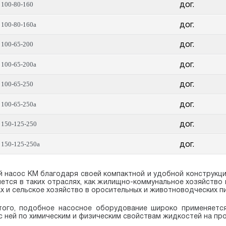
дог.
100-80-160
дог.
100-80-160а
дог.
100-65-200
дог.
100-65-200а
дог.
100-65-250
дог.
100-65-250а
дог.
150-125-250
дог.
150-125-250а
 насос КМ благодаря своей компактной и удобной конструкц
ется в таких отраслях, как жилищно-коммунальное хозяйство
х и сельское хозяйство в оросительных и животноводческих пи
того, подобное насосное оборудование широко применяетс
с ней по химическим и физическим свойствам жидкостей на п