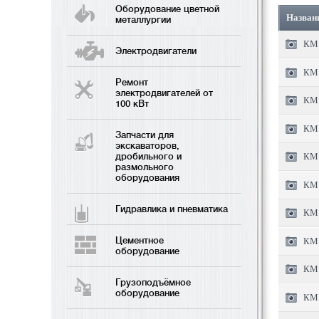
Оборудование цветной
Назван
металлургии
КМ 
Электродвигатели
КМ 
Ремонт
электродвигателей от
КМ 
100 кВт
КМ 
Запчасти для
экскаваторов,
дробильного и
КМ 
размольного
оборудования
КМ 
Гидравлика и пневматика
КМ 
Цементное
КМ 
оборудование
КМ 
Грузоподъёмное
оборудование
КМ 