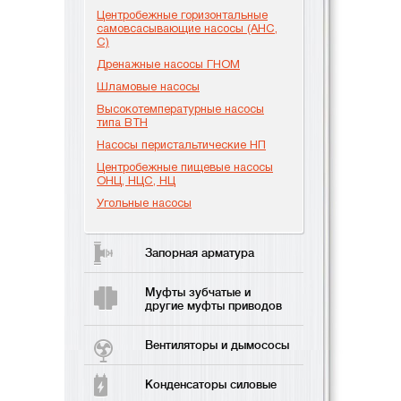
Центробежные горизонтальные
самовсасывающие насосы (АНС,
С)
Дренажные насосы ГНОМ
Шламовые насосы
Высокотемпературные насосы
типа ВТН
Насосы перистальтические НП
Центробежные пищевые насосы
ОНЦ, НЦС, НЦ
Угольные насосы
Запорная арматура
Муфты зубчатые и
другие муфты приводов
Вентиляторы и дымососы
Конденсаторы силовые