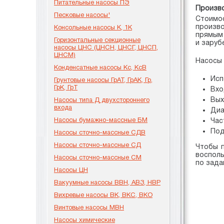
Питательные насосы ПЭ
Произво
Песковые насосы'
Стоимо
произво
Консольные насосы К, 1К
прямым 
Горизонтальные секционные
и заруб
насосы ЦНС (ЦНСН, ЦНСГ, ЦНСП,
ЦНСМ)
Насосы 
Конденсатные насосы Кс, КсВ
Исп
Грунтовые насосы ГрАТ, ГрАК, Гр,
ГрК, ГрТ
Вхо
Вых
Насосы типа Д двухстороннего
входа
Диа
Насосы бумажно-массные БМ
Час
Под
Насосы сточно-массные СДВ
Насосы сточно-массные СД
Чтобы п
воспол
Насосы сточно-массные СМ
по зада
Насосы ЦН
Вакуумные насосы ВВН, АВЗ, НВР
Вихревые насосы ВК, ВКС, ВКО
Винтовые насосы МВН
Насосы химические