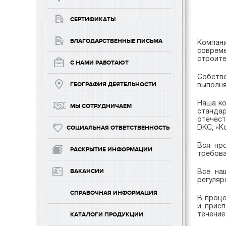
СЕРТИФИКАТЫ
БЛАГОДАРСТВЕННЫЕ ПИСЬМА
Компан
совреме
строите
С НАМИ РАБОТАЮТ
Собстве
выполня
ГЕОГРАФИЯ ДЕЯТЕЛЬНОСТИ
Наша ко
МЫ СОТРУДНИЧАЕМ
стандар
отечес
DKC,
«К
СОЦИАЛЬНАЯ ОТВЕТСТВЕННОСТЬ
Вся пр
РАСКРЫТИЕ ИНФОРМАЦИИ
требова
Все на
ВАКАНСИИ
регуляр
СПРАВОЧНАЯ ИНФОРМАЦИЯ
В проце
и присп
течение
КАТАЛОГИ ПРОДУКЦИИ