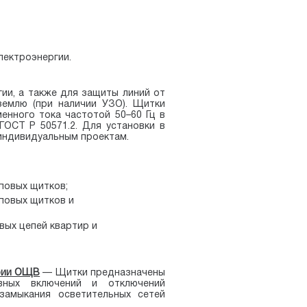
лектроэнергии.
ии, а также для защиты линий от
землю (при наличии УЗО). Щитки
енного тока частотой 50–60 Гц в
ГОСТ Р 50571.2. Для установки в
 индивидуальным проектам.
повых щитков;
повых щитков и
вых цепей квартир и
ерии ОЩВ
—
Щитки предназначены
ивных включений и отключений
замыкания осветительных сетей