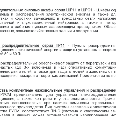
делительные силовые шкафы серии ШР11 и ШРС1
- Шкафы
се
иема и распределения электрической энергии, а также д
узках и коротких замыканиях в трехфазных сетях напряжен
ованной и глухозаземленной нейтралью, а также в четы
ениях с рабочим нулевым заземляющим проводником.
Облас
ленные, сельскохозяйственные здания и
сооружения.
 распределительные серии ПР11
- Пункты распределител
деления электрической энергии и защиты установок с напряж
й 50 и 60 Гц.
 распределительные обеспечивают защиту от перегрузок и ко
частых (до 3-х включений в час) оперативных коммутаций
онных двигателей, а также для защиты людей и животных от 
вращения пожаров от коротких замыканий. Применяются во все
ства комплектные низковольтные управления и распределен
РУСМ предназначены для управления электродвигателя
деления, а также контроля и учета электроэнергии. Прим
стью, запыленностью, при наличии химически агрессивных
ленного производства. Вид системы заземления электрически
ства РУСМ, соответствует TN-C (система с классическим за
ителя в ящиках может устанавливаться изолированная нул