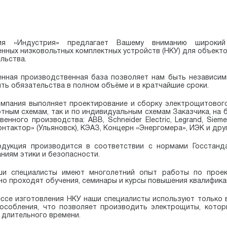
ия «Индустрия» предлагает Вашему вниманию широкий
нных низковольтных комплектных устройств (НКУ) для объект
льства.
нная производственная база позволяет нам быть независим
ть обязательства в полном объёме и в кратчайшие сроки.
мпания выполняет проектирование и сборку электрощитового
тным схемам, так и по индивидуальным схемам Заказчика, на
твенного производства:
ABB, Schneider Electric, Legrand, Sieme
онтактор» (Ульяновск), КЭАЗ, Концерн «Энергомера», ИЭК и друг
одукция производится в соответствии с нормами Госстанд
ниям этики и безопасности.
ши специалисты имеют многолетний опыт работы по проек
но проходят обучения, семинары и курсы повышения квалифика
ссе изготовления НКУ наши специалисты используют только
особления, что позволяет производить электрощиты, котор
 длительного времени.