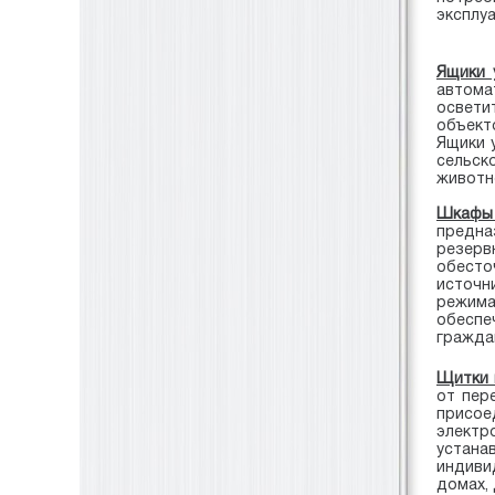
эксплуа
Ящики 
автома
освети
объект
Ящики 
сельс
животн
Шкафы
предна
резерв
обесто
источн
режима
обеспе
гражда
Щитки 
от пер
присое
электр
устан
индиви
домах, 