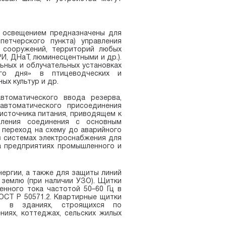
 освещением предназначены для
петчерского пункта) управления
 сооружений, территорий любых
И, ДНаТ, люминесцентными и др.).
ьных и облучательных установках
ого дня» в птицеводческих и
х культур и др.
томатического ввода резерва,
автоматического присоединения
 источника питания, приводящем к
вления соединения с основным
 переход на схему до аварийного
в системах электроснабжения для
на предприятиях промышленного и
ергии, а также для защиты линий
 землю (при наличии УЗО). Щитки
нного тока частотой 50–60 Гц в
ОСТ Р 50571.2. Квартирные щитки
а, в зданиях, строящихся по
иях, коттеджах, сельских жилых