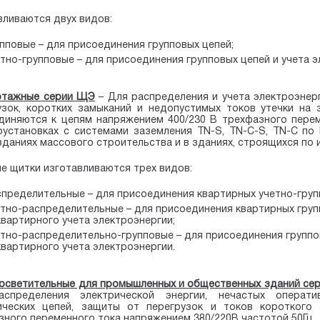
вливаются двух видов:
пповые – для присоединения групповых цепей;
тно-групповые – для присоединения групповых цепей и учета э
этажные серии ЩЭ
– Для распределения и учета электроэнерг
узок, коротких замыканий и недопустимых токов утечки на 
диняются к цепям напряжением 400/230 В трехфазного перем
оустановках с системами заземления TN-S, TN-C-S, TN-C по 
зданиях массового строительства и в зданиях, строящихся по
е щитки изготавливаются трех видов:
спределительные – для присоединения квартирных учетно-груп
етно-распределительные – для присоединения квартирных груп
вартирного учета электроэнергии;
етно-распределительно-групповые – для присоединения группо
вартирного учета электроэнергии.
осветительные для промышленных и общественных зданий с
спределения электрической энергии, нечастых операт
ических цепей, защиты от перегрузок и токов короткого 
зного переменного тока напряжением 380/220В частотой 50Гц.