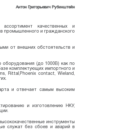
Антон Григорьевич Рубинштейн
 ассортимент качественных и
ов промышленного и гражданского
ыми от внешних обстоятельств и
 оборудования (до 1000В) как по
 базе комплектующих импортного и
ns, Rittal,Phoenix contact, Wieland,
их.
арта и отвечает самым высоким
тированию и изготовлению НКУ,
ции.
 высококачественные инструменты
ые служат без сбоев и аварий в