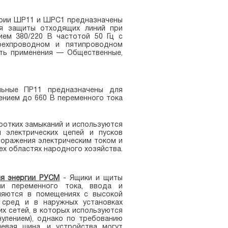
рии
ШР11
и ШРС1
предназначены
ля защиты отходящих линий при
ием 380/220 В частотой 50 Гц с
рехпроводном и пятипроводном
ть применения —
Общественные,
ьные ПР11 предназначены для
ением до 660 В переменного тока
ротких замыканий и используются
 электрических цепей и пусков
поражения электрическим током и
х областях народного хозяйства.
ия энергии РУСМ
- Ящики и щиты
ми переменного тока, ввода и
еняются в помещениях с высокой
 сред и в наружных установках
х сетей, в которых используются
нулением), однако по требованию
евая шина, и устройства могут