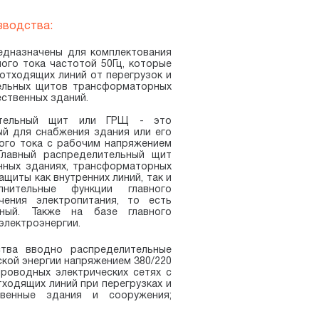
зводства:
едназначены для комплектования
ого тока частотой 50Гц, которые
отходящих линий от перегрузок и
тельных щитов трансформаторных
ственных зданий.
ительный щит или ГРЩ - это
ый для снабжения здания или его
ого тока с рабочим напряжением
 Главный распределительный щит
нных зданиях, трансформаторных
щиты как внутренних линий, так и
нительные функции главного
ения электропитания, то есть
ный. Также на базе главного
электроэнергии.
ства вводно распределительные
ской энергии напряжением 380/220
проводных электрических сетях с
тходящих линий при перегрузках и
венные здания и сооружения;