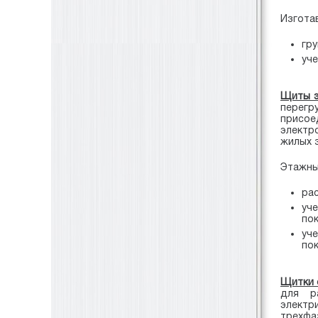
Изгота
гру
уче
Щиты 
перегр
присое
электр
жилых 
Этажны
ра
уч
пок
уч
пок
Щитки 
для ра
электр
трехфа