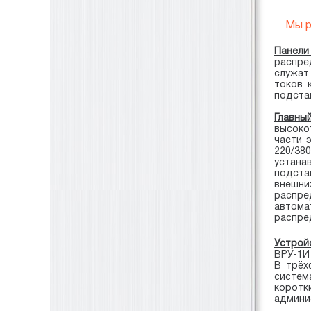
Мы рад
Панели
распре
служат
токов 
подста
Главн
высоко
части 
220/38
устана
подстан
внешн
распре
автом
распре
Устрой
ВРУ-1И
В трёх
систем
корот
админи