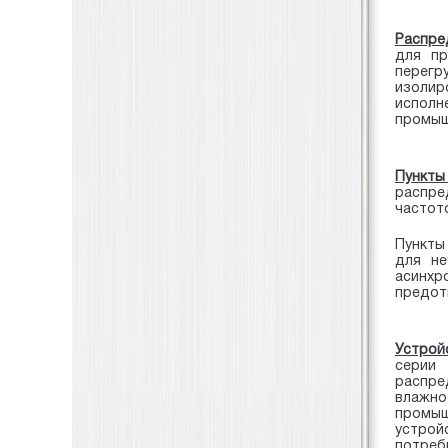
Распре
для пр
перегр
изолир
исполн
промыш
Пункты
распре
частото
Пункты
для не
асинхр
предот
Устрой
серии 
распре
влажно
промыш
устрой
потреб