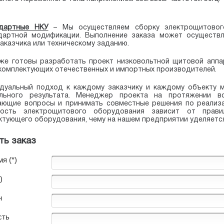
дартные НКУ
– Мы осуществляем сборку электрощитовог
дартной модификации. Выполнение заказа может осуществл
заказчика или техническому заданию.
же готовы разработать проект низковольтной щитовой аппар
комплектующих отечественных и импортных производителей.
дуальный подход к каждому заказчику и каждому объекту 
льного результата. Менеджер проекта на протяжении в
ающие вопросы и принимать совместные решения по реализа
ность электрощитового оборудования зависит от прави
ктующего оборудования, чему на нашем предприятии уделяетс
ть заказ
я (*)
)
н
сть