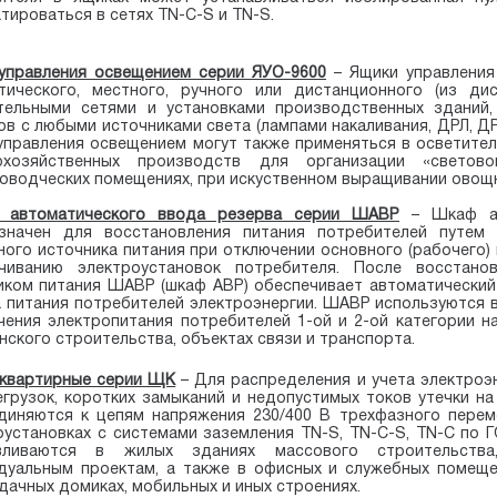
тироваться в сетях TN-C-S и TN-S.
управления освещением серии ЯУО-9600
–
Ящики
управления
тического, местного, ручного или дистанционного (из дис
тельными сетями и установками производственных зданий,
ов с любыми источниками света (лампами накаливания, ДРЛ, ДР
управления освещением могут также применяться в осветител
кохозяйственных производств для организации «светов
оводческих помещениях, при искуственном выращивании овощны
 автоматического ввода резерва серии ШАВР
– Шкаф ав
значен для восстановления питания потребителей путем 
ного источника питания при отключении основного (рабочего)
чиванию электроустановок потребителя. После восстано
иком питания ШАВР (шкаф АВР) обеспечивает автоматический
 питания потребителей электроэнергии. ШАВР используются 
чения электропитания потребителей 1-ой и 2-ой категории 
нского строительства, объектах связи и транспорта.
квартирные серии ЩК
– Для распределения и учета электроэн
егрузок, коротких замыканий и недопустимых токов утечки на
диняются к цепям напряжения 230/400 В трехфазного переме
оустановках с системами заземления TN-S, TN-C-S, TN-C по Г
авливаются в жилых зданиях массового строительств
дуальным проектам, а также в офисных и служебных помещен
дачных домиках, мобильных и иных строениях.