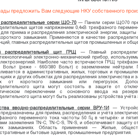
ы предложить Вам следующие НКУ собственного прои
 распределительные серии ЩО-70
—
Панели серии ЩО70 пр
делительных щитов напряжением 0,4кВ трехфазного переменн
 для приема и распределения электрической энергии, защиты 
короткого замыкания. Применяются в качестве распредели
нций, главных распределительных щитов промышленных и обще
ый распределительный щит ГРЩ
—
Главный распредел
технологичный электронно-механический прибор, используем
электроэнергией. Наиболее часто встречаются ГРЩ трёхфазн
0 Вольт (реже - 660/380 Вольт) с заземлением нейтрали.
вливается в административных, жилых, торговых и промышле
циях и других объектах для распределения электричества и за
их от короткого замыкания или перегрузок. Допол
делительного щита могут состоять в защите от отключ
атическом переключении с основного ввода на резерв
делительного щита могут быть реализованы устройства учёта 
ства вводно-распределительные серии ВРУ-1И
—
Устрой
 предназначены для приёма, распределения и учёта электриче
фазного переменного тока частоты 50 Гц в четырёх- и пяти
ами заземления TN-C, TN-C-S, TN-S, и обеспечивают защиту о
ких замыканиях.
Область применения —
Жилые, общест
стративные
и бытовые здания, промышленные предприятия
.