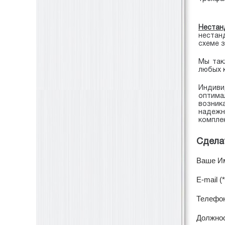
Нестан
нестан
схеме 
Мы так
любых 
Индиви
оптима
возник
надеж
компле
Сдела
Ваше Им
E-mail (*
Телефо
Должно