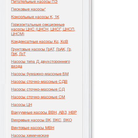
Питательные насосы ПЭ
Песковые насосы'
Консольные насосы К, 1К
Горизонтальные секционные
насосы ЦНС (ЦНСН, ЦНСГ, ЦНСП,
ЦНСМ)
Конденсатные насосы Кс, КсВ
Грунтовые насосы ГрАТ, ГрАК, Гр,
ГрК, ГрТ
Насосы типа Д двухстороннего
входа
Насосы бумажно-массные БМ
Насосы сточно-массные СДВ
Насосы сточно-массные СД
Насосы сточно-массные СМ
Насосы ЦН
Вакуумные насосы ВВН, АВЗ, НВР
Вихревые насосы ВК, ВКС, ВКО
Винтовые насосы МВН
Насосы химические