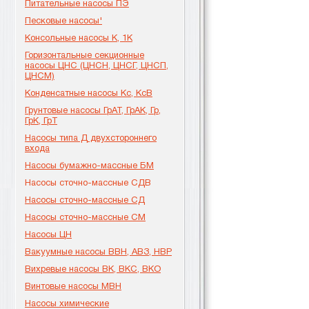
Питательные насосы ПЭ
Песковые насосы'
Консольные насосы К, 1К
Горизонтальные секционные
насосы ЦНС (ЦНСН, ЦНСГ, ЦНСП,
ЦНСМ)
Конденсатные насосы Кс, КсВ
Грунтовые насосы ГрАТ, ГрАК, Гр,
ГрК, ГрТ
Насосы типа Д двухстороннего
входа
Насосы бумажно-массные БМ
Насосы сточно-массные СДВ
Насосы сточно-массные СД
Насосы сточно-массные СМ
Насосы ЦН
Вакуумные насосы ВВН, АВЗ, НВР
Вихревые насосы ВК, ВКС, ВКО
Винтовые насосы МВН
Насосы химические