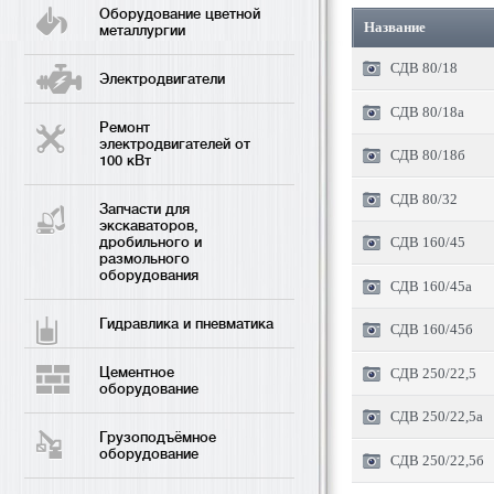
Оборудование цветной
Название
металлургии
СДВ 80/18
Электродвигатели
СДВ 80/18а
Ремонт
электродвигателей от
СДВ 80/18б
100 кВт
СДВ 80/32
Запчасти для
экскаваторов,
дробильного и
СДВ 160/45
размольного
оборудования
СДВ 160/45а
Гидравлика и пневматика
СДВ 160/45б
Цементное
СДВ 250/22,5
оборудование
СДВ 250/22,5а
Грузоподъёмное
оборудование
СДВ 250/22,5б