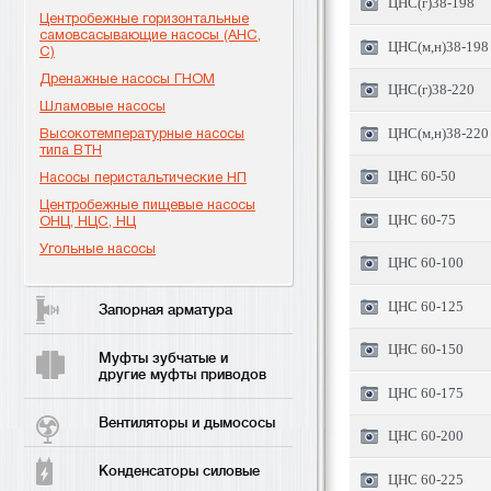
ЦНС(г)38-198
Центробежные горизонтальные
самовсасывающие насосы (АНС,
ЦНС(м,н)38-198
С)
Дренажные насосы ГНОМ
ЦНС(г)38-220
Шламовые насосы
Высокотемпературные насосы
ЦНС(м,н)38-220
типа ВТН
ЦНС 60-50
Насосы перистальтические НП
Центробежные пищевые насосы
ЦНС 60-75
ОНЦ, НЦС, НЦ
Угольные насосы
ЦНС 60-100
ЦНС 60-125
Запорная арматура
ЦНС 60-150
Муфты зубчатые и
другие муфты приводов
ЦНС 60-175
Вентиляторы и дымососы
ЦНС 60-200
Конденсаторы силовые
ЦНС 60-225