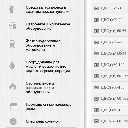
Средства, установки и
ЦНС 60-250
системы пожаротушения
ЦНС(г) 60-66
Сварочное и криогенное
оборудование
ЦНС(м,н) 60-66
Железнодорожное
ЦНС(г) 60-99
оборудование и
материалы
ЦНС(м,н) 60-99
Оборудование для
ЦНС(г) 60-132
масло- и водоочистки,
водоотведения, аэрации
ЦНС(м,н) 60-13
Отопительное и
ЦНС(г) 60-165
нагревательное
оборудование
ЦНС(м,н) 60-16
Промышленные наливные
полы
ЦНС(г) 60-198
ЦНС(м,н) 60-19
Спецпредложения