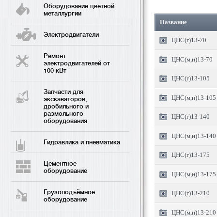
Оборудование цветной
металлургии
Название
Электродвигатели
ЦНС(г)13-70
Ремонт
ЦНС(м,н)13-70
электродвигателей от
100 кВт
ЦНС(г)13-105
Запчасти для
ЦНС(м,н)13-105
экскаваторов,
дробильного и
размольного
ЦНС(г)13-140
оборудования
ЦНС(м,н)13-140
Гидравлика и пневматика
ЦНС(г)13-175
Цементное
оборудование
ЦНС(м,н)13-175
Грузоподъёмное
ЦНС(г)13-210
оборудование
ЦНС(м,н)13-210