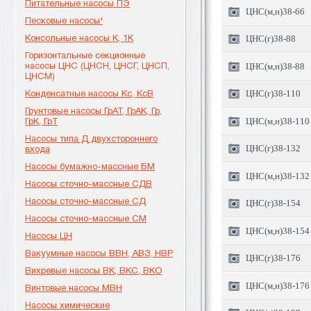
Питательные насосы ПЭ
ЦНС(м,н)38-66
Песковые насосы'
Консольные насосы К, 1К
ЦНС(г)38-88
Горизонтальные секционные
насосы ЦНС (ЦНСН, ЦНСГ, ЦНСП,
ЦНС(м,н)38-88
ЦНСМ)
Конденсатные насосы Кс, КсВ
ЦНС(г)38-110
Грунтовые насосы ГрАТ, ГрАК, Гр,
ГрК, ГрТ
ЦНС(м,н)38-110
Насосы типа Д двухстороннего
ЦНС(г)38-132
входа
Насосы бумажно-массные БМ
ЦНС(м,н)38-132
Насосы сточно-массные СДВ
Насосы сточно-массные СД
ЦНС(г)38-154
Насосы сточно-массные СМ
ЦНС(м,н)38-154
Насосы ЦН
Вакуумные насосы ВВН, АВЗ, НВР
ЦНС(г)38-176
Вихревые насосы ВК, ВКС, ВКО
ЦНС(м,н)38-176
Винтовые насосы МВН
Насосы химические