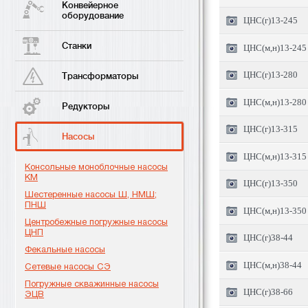
Конвейерное
оборудование
ЦНС(г)13-245
Станки
ЦНС(м,н)13-245
ЦНС(г)13-280
Трансформаторы
ЦНС(м,н)13-280
Редукторы
ЦНС(г)13-315
Насосы
ЦНС(м,н)13-315
Консольные моноблочные насосы
КМ
ЦНС(г)13-350
Шестеренные насосы Ш, НМШ;
ПНШ
ЦНС(м,н)13-350
Центробежные погружные насосы
ЦНП
ЦНС(г)38-44
Фекальные насосы
ЦНС(м,н)38-44
Сетевые насосы СЭ
Погружные скважинные насосы
ЦНС(г)38-66
ЭЦВ