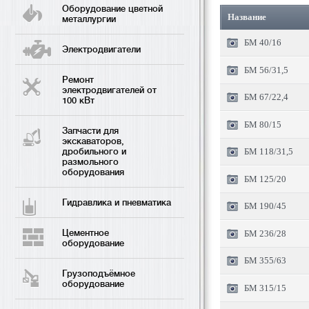
Оборудование цветной
Название
металлургии
БМ 40/16
Электродвигатели
БМ 56/31,5
Ремонт
электродвигателей от
БМ 67/22,4
100 кВт
БМ 80/15
Запчасти для
экскаваторов,
дробильного и
БМ 118/31,5
размольного
оборудования
БМ 125/20
Гидравлика и пневматика
БМ 190/45
Цементное
БМ 236/28
оборудование
БМ 355/63
Грузоподъёмное
оборудование
БМ 315/15