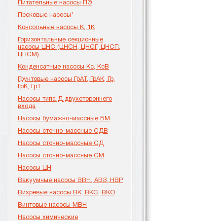
Питательные насосы ПЭ
Песковые насосы'
Консольные насосы К, 1К
Горизонтальные секционные
насосы ЦНС (ЦНСН, ЦНСГ, ЦНСП,
ЦНСМ)
Конденсатные насосы Кс, КсВ
Грунтовые насосы ГрАТ, ГрАК, Гр,
ГрК, ГрТ
Насосы типа Д двухстороннего
входа
Насосы бумажно-массные БМ
Насосы сточно-массные СДВ
Насосы сточно-массные СД
Насосы сточно-массные СМ
Насосы ЦН
Вакуумные насосы ВВН, АВЗ, НВР
Вихревые насосы ВК, ВКС, ВКО
Винтовые насосы МВН
Насосы химические