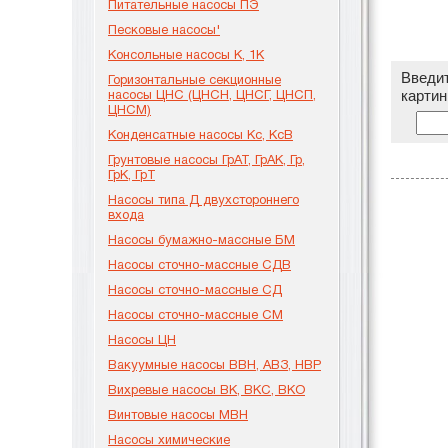
Питательные насосы ПЭ
Песковые насосы'
Консольные насосы К, 1К
Введит
Горизонтальные секционные
насосы ЦНС (ЦНСН, ЦНСГ, ЦНСП,
картин
ЦНСМ)
Конденсатные насосы Кс, КсВ
Грунтовые насосы ГрАТ, ГрАК, Гр,
ГрК, ГрТ
Насосы типа Д двухстороннего
входа
Насосы бумажно-массные БМ
Насосы сточно-массные СДВ
Насосы сточно-массные СД
Насосы сточно-массные СМ
Насосы ЦН
Вакуумные насосы ВВН, АВЗ, НВР
Вихревые насосы ВК, ВКС, ВКО
Винтовые насосы МВН
Насосы химические