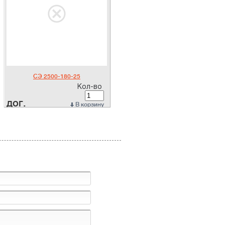
СЭ 2500-180-25
Кол-во
дог.
В корзину