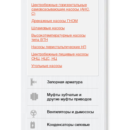
Центробежные горизонтальные
самовсасывающие насосы (АНС,
С)
Дренажные насосы ГНОМ
Шламовые насосы
Высокотемпературные насосы
типа ВТН
Насосы перистальтические НП
Центробежные пищевые насосы
ОНЦ, НЦС, НЦ
Угольные насосы
Запорная арматура
Муфты зубчатые и
другие муфты приводов
Вентиляторы и дымососы
Конденсаторы силовые