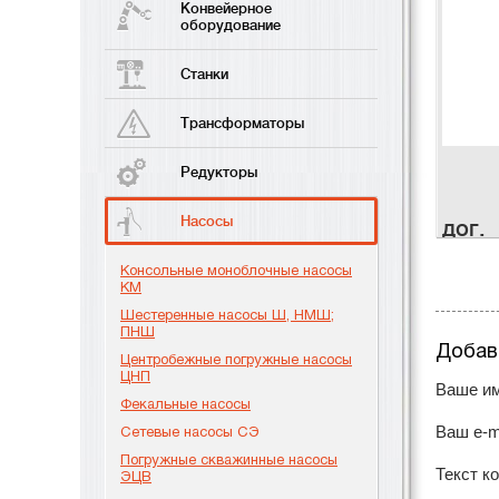
Конвейерное
оборудование
Станки
Трансформаторы
Редукторы
Насосы
дог.
Консольные моноблочные насосы
КМ
Шестеренные насосы Ш, НМШ;
ПНШ
Добав
Центробежные погружные насосы
ЦНП
Ваше им
Фекальные насосы
Ваш e-m
Сетевые насосы СЭ
Погружные скважинные насосы
Текст к
ЭЦВ