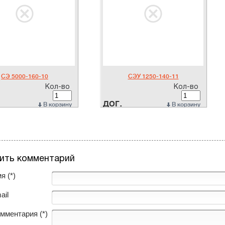
СЭ 5000-160-10
СЭУ 1250-140-11
Кол-во
Кол-во
дог.
В корзину
В корзину
ить комментарий
я (*)
ail
омментария (*)