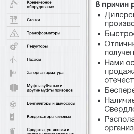
Конвейерное
8 причин 
оборудование
Дилерс
Станки
произв
Быстро
Трансформаторы
Отличны
Редукторы
получен
Насосы
Нами о
продаж
Запорная арматура
отечест
Муфты зубчатые и
Беспере
другие муфты приводов
Наличие
Вентиляторы и дымососы
Свердло
Конденсаторы силовые
Распол
организ
Средства, установки и