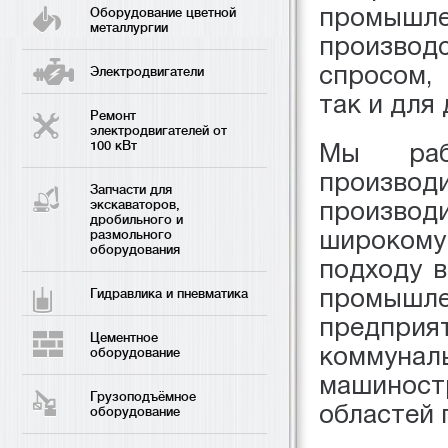
промышл
Оборудование цветной
металлургии
производ
спросом,
Электродвигатели
так и для
Ремонт
электродвигателей от
100 кВт
Мы раб
производи
Запчасти для
экскаваторов,
производ
дробильного и
широкому
размольного
оборудования
подходу в
промыш
Гидравлика и пневматика
предприят
Цементное
коммуна
оборудование
машиност
Грузоподъёмное
областей 
оборудование