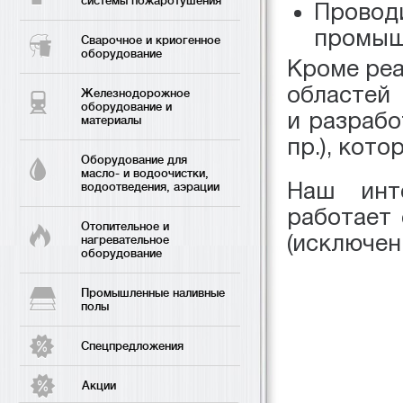
системы пожаротушения
Проводи
промыш
Сварочное и криогенное
оборудование
Кроме реа
областей
Железнодорожное
оборудование и
и разрабо
материалы
пр.), кот
Оборудование для
масло- и водоочистки,
Наш инте
водоотведения, аэрации
работает 
Отопительное и
(исключен
нагревательное
оборудование
Промышленные наливные
полы
Спецпредложения
Акции