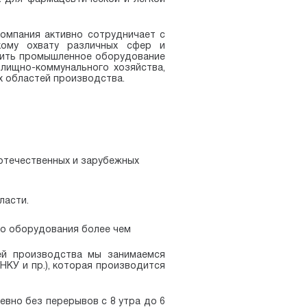
омпания активно сотрудничает с
кому охвату различных сфер и
упить промышленное оборудование
лищно-коммунального хозяйства,
х областей производства.
отечественных и зарубежных
ласти.
го оборудования более чем
ей производства мы занимаемся
НКУ и пр.), которая производится
вно без перерывов с 8 утра до 6