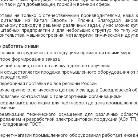
й, так и для добывающей, горной и военной сферы.
таем не только с отечественными производителями, наша к
одителями из Китая, Европы и Японии. Благодаря широ
альному подходу в решении различных задач, у нас можно к
штабных предприятий и для небольших структур по типу жи
оительства, машиностроения, металлургии, химической и други
н работать с нами
ерское сотрудничество с ведущими производителями мира.
трое формирование заказа.
ичный сервис, ответ на заявку в день ее получения.
и осуществляется продажа промышленного оборудования от 
изводителей.
перебойная поставка во все регионы России.
ичие крупного логического центра и склада в Свердловской об
полагаем контрактами с транспортными организациями.
водим выгодные акции для партнеров, где цена промышленно
емлема.
реализации технического оснащения для различных област
рованием и разработкой электрощитовой продукции (АСУ ТП, 
м следовании ГОСТ.
ернет-магазин промышленного оборудования работает ежедне