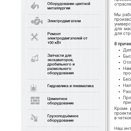
Оборудование цветной
отрасле
металлургии
Мы рабо
произв
Электродвигатели
универс
для мас
для стр
Ремонт
электродвигателей от
100 кВт
8 причи
Дил
Запчасти для
Быс
экскаваторов,
Отл
дробильного и
Нам
размольного
оборудования
про
Бес
Нал
Гидравлика и пневматика
Рас
Про
Цементное
при
оборудование
Кроме 
проекти
Грузоподъёмное
в четко
оборудование
Наш инт