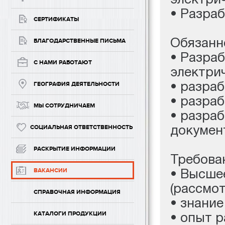
• Разраб
СЕРТИФИКАТЫ
Обязанн
БЛАГОДАРСТВЕННЫЕ ПИСЬМА
• Разра
С НАМИ РАБОТАЮТ
электрич
• разра
ГЕОГРАФИЯ ДЕЯТЕЛЬНОСТИ
• разраб
МЫ СОТРУДНИЧАЕМ
• разра
докумен
СОЦИАЛЬНАЯ ОТВЕТСТВЕННОСТЬ
РАСКРЫТИЕ ИНФОРМАЦИИ
Требова
• Высше
ВАКАНСИИ
(рассмо
СПРАВОЧНАЯ ИНФОРМАЦИЯ
• знани
КАТАЛОГИ ПРОДУКЦИИ
• опыт 