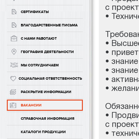
с проек
СЕРТИФИКАТЫ
• Техни
БЛАГОДАРСТВЕННЫЕ ПИСЬМА
Требова
С НАМИ РАБОТАЮТ
• Высше
• приве
ГЕОГРАФИЯ ДЕЯТЕЛЬНОСТИ
• знание
МЫ СОТРУДНИЧАЕМ
• знание
• активн
СОЦИАЛЬНАЯ ОТВЕТСТВЕННОСТЬ
• желани
РАСКРЫТИЕ ИНФОРМАЦИИ
Обязанн
ВАКАНСИИ
• Продв
СПРАВОЧНАЯ ИНФОРМАЦИЯ
с проек
• техни
КАТАЛОГИ ПРОДУКЦИИ