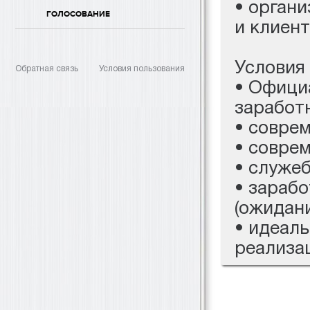
• орган
ГОЛОСОВАНИЕ
и клиенто
Условия
Обратная связь
Условия пользования
• Офици
заработн
• совре
• соврем
• служе
• зараб
(ожидан
• идеал
реализа