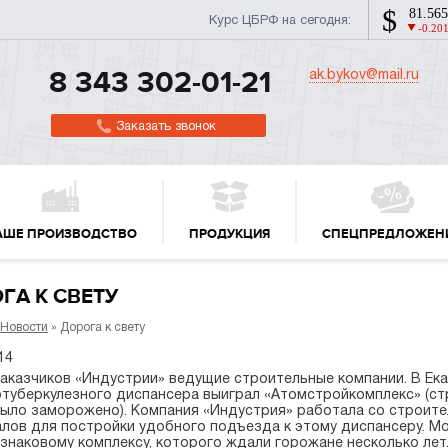
Курс ЦБРФ на сегодня:
ak.bykov@mail.ru
8 343 302-01-21
Заказать звонок
АШЕ ПРОИЗВОДСТВО
ПРОДУКЦИЯ
СПЕЦПРЕДЛОЖЕН
ГА К СВЕТУ
Новости
» Дорога к свету
14
аказчиков «Индустрии» ведущие строительные компании. В Ек
туберкулезного диспансера выиграл «Атомстройкомплекс» (стр
было заморожено). Компания «Индустрия» работала со строите
лов для постройки удобного подъезда к этому диспансеру. Мо
 знаковому комплексу, которого ждали горожане несколько лет.