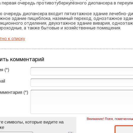
 первая очередь противотуберкулёзного диспансера в переулк
ю очередь диспансера входит пятиэтажное здание лечебно-ди
жное здание пищеблока, наземный переход, одноэтажное здан
кционного отделения, двухэтажное здание вивария, одноэтаж
проходные, а также бытовые и хозяйственные помещения.
но к списку
ить комментарий
я (*)
ail
омментария (*)
Внимание! Поля, помеченные
е символы, которые видите на
ке